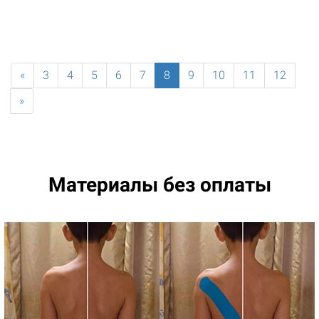
«
3
4
5
6
7
8
9
10
11
12
»
Материалы без оплаты