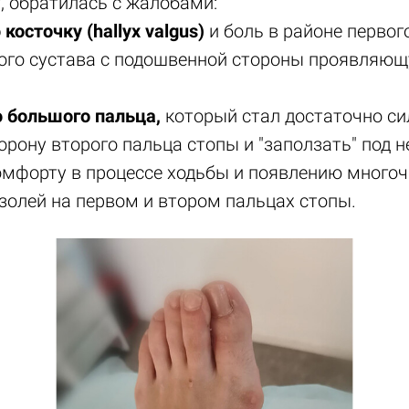
, обратилась с жалобами:
косточку (hallyx valgus)
и боль в районе первог
го сустава с подошвенной стороны проявляющ
 большого пальца,
который стал достаточно си
орону второго пальца стопы и "заползать" под н
омфорту в процессе ходьбы и появлению много
золей на первом и втором пальцах стопы.