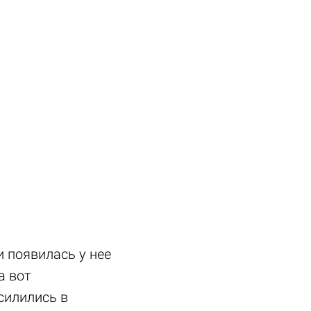
и появилась у нее
а вот
силились в