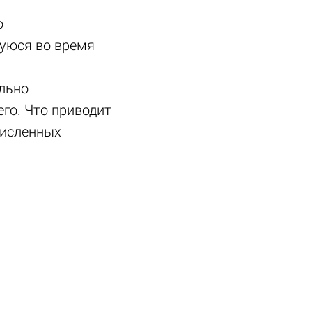
о
уюся во время
льно
его. Что приводит
численных