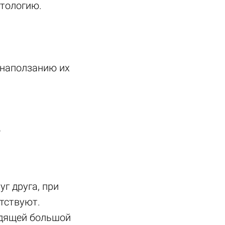
атологию.
к наползанию их
о
г друга, при
тствуют.
одящей большой