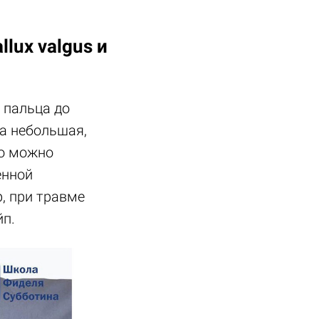
lux valgus и
 пальца до
а небольшая,
го можно
енной
, при травме
йп.