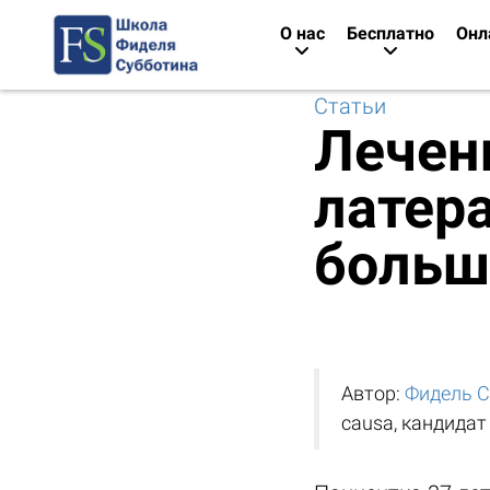
О нас
Бесплатно
Онл
Статьи
Лечени
латер
больш
Автор:
Фидель С
causa, кандидат