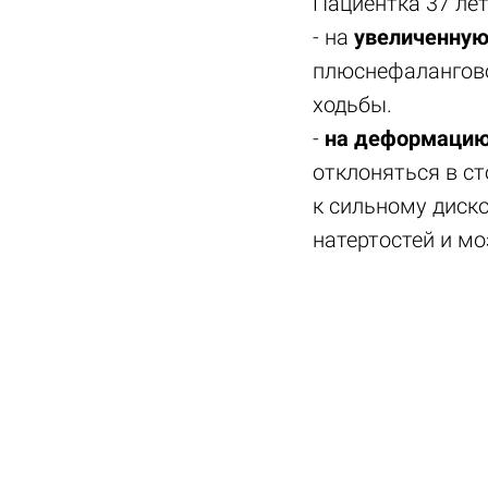
Пациентка 37 лет
- на
увеличенную 
плюснефалангово
ходьбы.
-
на деформацию
отклоняться в ст
к сильному диск
натертостей и мо