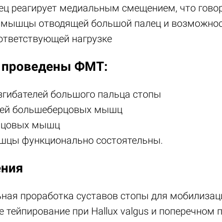
лец реагирует медиальным смещением, что гово
 мышцы отводящей большой палец и возможнос
оответствующей нагрузке
 проведены ФМТ:
азгибателей большого пальца стопы
дней большеберцовых мышц
ерцовых мышц
шцы функционально состоятельны.
ения
ьная проработка суставов стопы для мобилизац
е тейпирование при Hallux valgus и поперечном