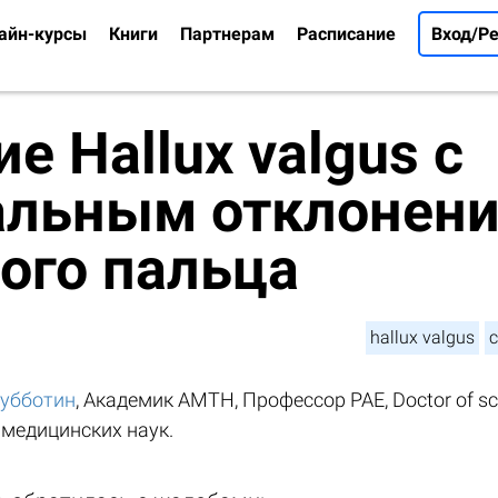
айн-курсы
Книги
Партнерам
Расписание
Вход/Р
е Hallux valgus с
альным отклонен
ого пальца
hallux valgus
убботин
, Академик АМТН, Профессор РАЕ, Doctor of sci
 медицинских наук.