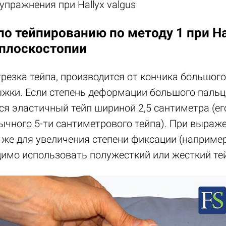
упражнения при Hallyx valgus
о тейпированию по методу 1 при Hal
плоскостопии
резка тейпа, производится от кончика большого
жки. Если степень деформации большого пальц
ся эластичный тейп шириной 2,5 сантиметра (е
бычного 5-ти сантиметрового тейпа). При выраж
 же для увеличения степени фиксации (например
димо использовать полужесткий или жесткий те