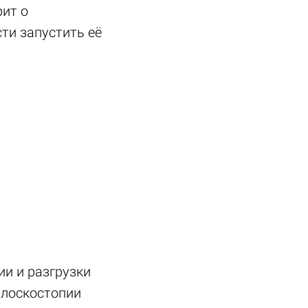
рит о
ти запустить её
ии и разгрузки
 плоскостопии