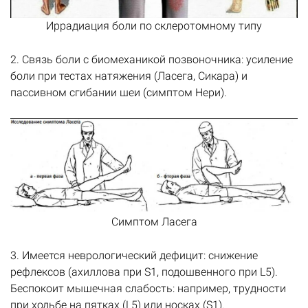
Иррадиация боли по склеротомному типу
2. Связь боли с биомеханикой позвоночника: усиление
боли при тестах натяжения (Ласега, Сикара) и
пассивном сгибании шеи (симптом Нери).
Симптом Ласега
3. Имеется неврологический дефицит: снижение
рефлексов (ахиллова при S1, подошвенного при L5).
Беспокоит мышечная слабость: например, трудности
при ходьбе на пятках (L5) или носках (S1).