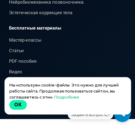
Нейробиомеханика позвоночника
Эстетическая коррекция тела
Бесплатные материалы
Мастер-классы
Статьи
PDF пособия
Видео
Справочник Тестов
Мы используем cookie-файлы. Это нужно для лучшей
работы сайта. Продолжая пользоваться сайтом, вы
Справочник Аппликаций
соглашаетесь с этим.
Подробнее
OK
Задайте вопрос 👉