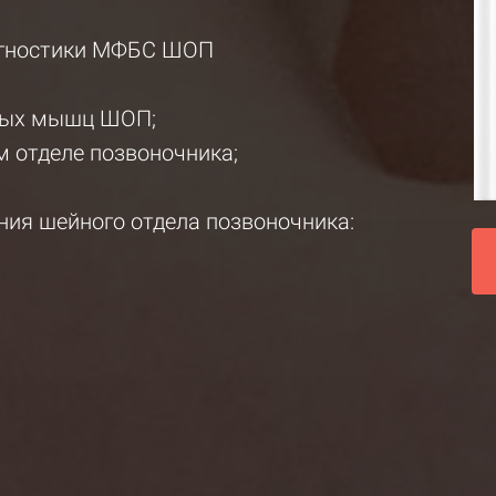
агностики МФБС ШОП
ных мышц ШОП;
м отделе позвоночника;
ия шейного отдела позвоночника: